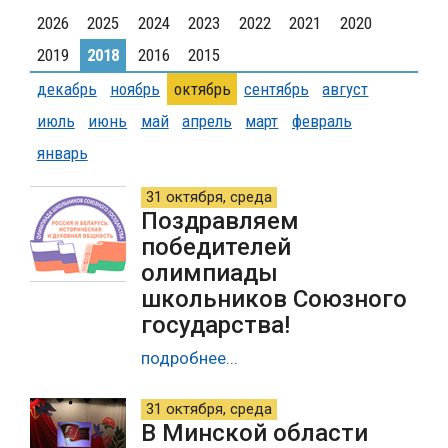
2026
2025
2024
2023
2022
2021
2020
2019
2018
2016
2015
декабрь
ноябрь
октябрь
сентябрь
август
июль
июнь
май
апрель
март
февраль
январь
31 октября, среда
Поздравляем
победителей
олимпиады
школьников Союзного
государства!
подробнее...
31 октября, среда
В Минской области