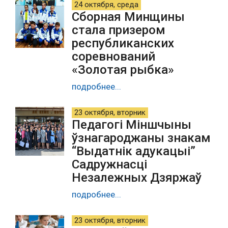
24 октября, среда
Сборная Минщины
стала призером
республиканских
соревнований
«Золотая рыбка»
подробнее...
23 октября, вторник
Педагогі Міншчыны
ўзнагароджаны знакам
“Выдатнік адукацыі”
Садружнасці
Незалежных Дзяржаў
подробнее...
23 октября, вторник