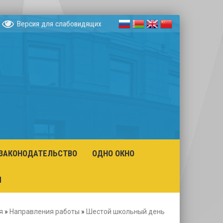
Версия для слабовидящих
ЗАКОНОДАТЕЛЬСТВО
ОДНО ОКНО
Ы
я
»
Направления работы
»
Шестой школьный день