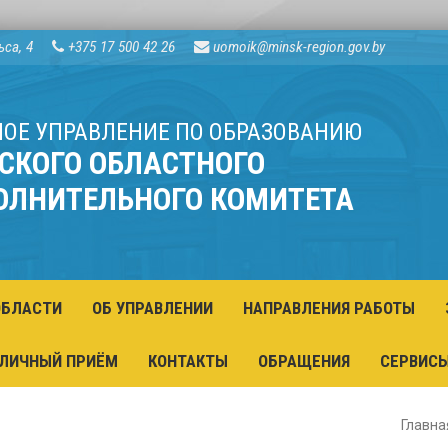
ьса, 4
+375 17 500 42 26
uomoik@minsk-region.gov.by
НОЕ УПРАВЛЕНИЕ ПО ОБРАЗОВАНИЮ
СКОГО ОБЛАСТНОГО
ОЛНИТЕЛЬНОГО КОМИТЕТА
ОБЛАСТИ
ОБ УПРАВЛЕНИИ
НАПРАВЛЕНИЯ РАБОТЫ
ЛИЧНЫЙ ПРИЁМ
КОНТАКТЫ
ОБРАЩЕНИЯ
СЕРВИС
Главна