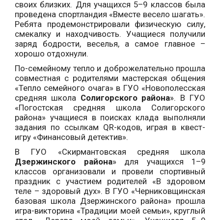
своих близких. Для учащихся 5–9 классов была
проведена спортландия «Вместе весело шагать».
Ребята продемонстрировали физическую силу,
смекалку и находчивость. Учащиеся получили
заряд бодрости, веселья, а самое главное –
хорошо отдохнули.
По-семейному тепло и доброжелательно прошла
совместная с родителями мастерская общения
«Тепло семейного очага» в ГУО «Новополесская
средняя школа
Солигорского района
». В ГУО
«Погостская средняя школа Солигорского
района» учащиеся в поисках клада выполняли
задания по ссылкам QR-кодов, играя в квест-
игру «Финансовый детектив».
В ГУО «Скирмантовская средняя школа
Дзержинского района
» для учащихся 1–9
классов организовали и провели спортивный
праздник с участием родителей «В здоровом
теле – здоровый дух». В ГУО «Черниковщинская
базовая школа Дзержинского района» прошла
игра-викторина «Традиции моей семьи», круглый