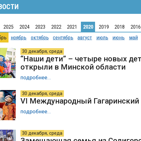
ВОСТИ
2025
2024
2023
2022
2021
2020
2019
2018
2016
брь
ноябрь
октябрь
сентябрь
август
июль
июнь
май
30 декабря, среда
“Наши дети” – четыре новых дет
открыли в Минской области
подробнее...
30 декабря, среда
VI Международный Гагаринский
подробнее...
30 декабря, среда
Замещающая семья из Солигорс