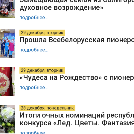
духовное возрождение»
подробнее...
29 декабря, вторник
Прошла Всебелорусская пионерс
подробнее...
29 декабря, вторник
«Чудеса на Рождество» с пион
подробнее...
28 декабря, понедельник
Итоги очных номинаций респуб
конкурса «Лед. Цветы. Фантази
подробнее...