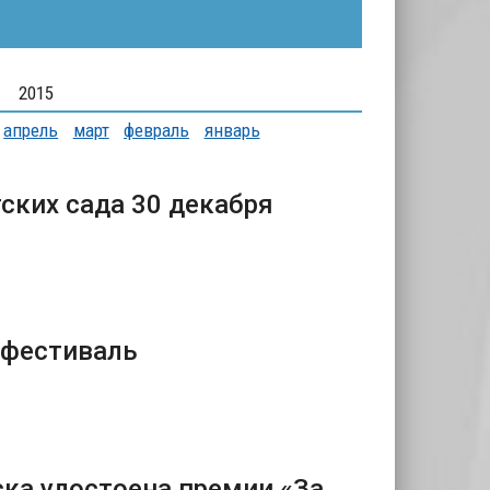
2015
апрель
март
февраль
январь
ских сада 30 декабря
 фестиваль
ка удостоена премии «За