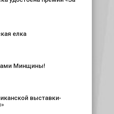
кая елка
ерами Минщины!
ликанской выставки-
я»