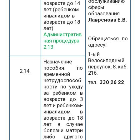
обслуживанию
возрасте до 14
сферы
лет (ребенком
образования
инвалидом в
Лавренова Е.В.
возрасте до 18
лет)
Административ
Обращаться по
ная процедура
адресу:
2.13
1-ый
Велосипедный
Назначение
переулок, 8, каб.
пособия по
2.14.
216,
временной
нетрудоспособ
тел.
330 26 22
ности по уходу
за ребенком в
возрасте до 3
лет и ребенком-
инвалидом в
возрасте до 18
лет в случае
болезни матери
либо другого