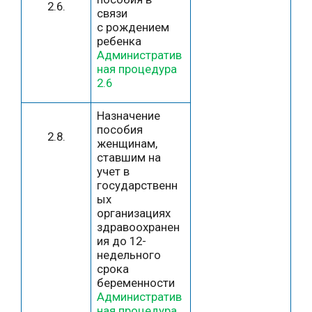
2.6.
связи
с рождением
ребенка
Административ
ная процедура
2.6
Назначение
пособия
2.8.
женщинам,
ставшим на
учет в
государственн
ых
организациях
здравоохранен
ия до 12-
недельного
срока
беременности
Административ
ная процедура