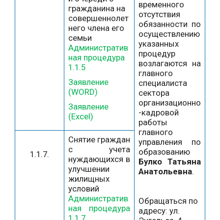
временного
гражданина на
отсутствия
совершеннолет
обязанности по
него члена его
осуществлению
семьи
указанных
Административ
процедур
ная процедура
возлагаются на
1.1.5
главного
Заявление
специалиста
(WORD)
сектора
организационно
Заявление
-кадровой
(Excel)
работы
главного
Снятие граждан
управления по
с учета
образованию
1.1.7.
нуждающихся в
Булко Татьяна
улучшении
Анатольевна
.
жилищных
условий
Административ
Обращаться по
ная процедура
адресу: ул.
1.1.7