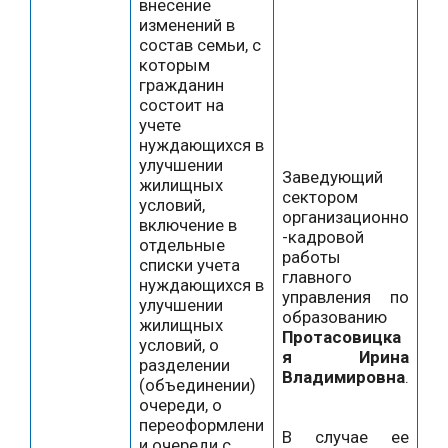
внесение
изменений в
состав семьи, с
которым
гражданин
состоит на
учете
нуждающихся в
улучшении
Заведующий
жилищных
сектором
условий,
организационно
включение в
-кадровой
отдельные
работы
списки учета
главного
нуждающихся в
управления по
улучшении
образованию
жилищных
Протасовицка
условий, о
я Ирина
разделении
Владимировна
.
(объединении)
очереди, о
переоформлени
В случае ее
и очереди с