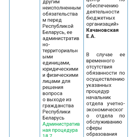
другим
обеспечению
неисполненным
деятельности
обязательства
бюджетных
м перед
организаций»
Республикой
Качановская
Беларусь, ее
Е.А.
административ
но-
территориальн
В случае ее
ыми
временного
единицами,
отсутствия
юридическими
обязанности по
и физическими
осуществлению
лицами для
указанных
решения
процедур
вопроса
начальник
о выходе из
отдела учетно-
гражданства
экономическог
Республики
о отдела по
Беларусь
обслуживанию
Административ
сферы
ная процедура
образования
18.7