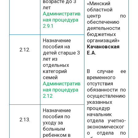
возрасте до 3
«Минский
лет
областной
Административ
центр по
ная процедура
обеспечению
2.9.1
деятельности
бюджетных
Назначение
организаций»
пособия на
Качановская
2.12.
детей старше 3
Е.А.
лет из
отдельных
категорий
В случае ее
семей
временного
Административ
отсутствия
ная процедура
обязанности по
2.12
осуществлению
указанных
процедур
Назначение
начальник
пособия по
2.13.
отдела учетно-
уходу за
экономическог
больным
о отдела по
ребенком в