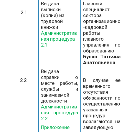
Выдача
Главный
выписки
специалист
2.1
(копии) из
сектора
трудовой
организационно
книжки
-кадровой
Административ
работы
ная процедура
главного
2.1
управления по
образованию
Булко Татьяна
Анатольевна
.
Выдача
справки о
2.2.
В случае ее
месте работы,
временного
службы и
отсутствия
занимаемой
обязанности по
должности
осуществлению
Административ
указанных
ная процедура
процедур
2.2
возлагаются на
Приложение
заведующую