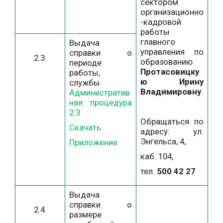
сектором
организационно
-кадровой
работы
главного
Выдача
управления по
справки о
2.3.
образованию
периоде
Протасовицку
работы,
ю Ирину
службы
Владимировну
.
Административ
ная процедура
2.3
Обращаться по
Скачать
адресу: ул.
Энгельса, 4,
Приложение
каб. 104,
тел.
500 42 27
Выдача
справки о
2.4.
размере