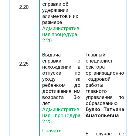
справки об
2.20.
удержании
алиментов и их
размере
Административ
ная процедура
2.20
Выдача
Главный
справки о
специалист
2.25.
нахождении в
сектора
отпуске по
организационно
уходу за
-кадровой
ребенком до
работы
достижения им
главного
возраста 3-х
управления по
лет
образованию
Административ
Булко Татьяна
ная процедура
Анатольевна
.
2.25
Скачать
В случае ее