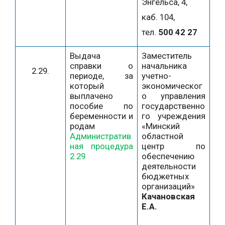
Энгельса, 4,
каб. 104,
тел.
500 42 27
Выдача
Заместитель
справки о
начальника
2.29.
периоде, за
учетно-
который
экономическог
выплачено
о управления
пособие по
государственно
беременности и
го учреждения
родам
«Минский
Административ
областной
ная процедура
центр по
2.29
обеспечению
деятельности
бюджетных
организаций»
Качановская
Е.А.