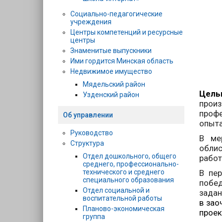
Социально-педагогические
учреждения
Центры компетенций и ресурсные
центры
Знаменитые выпускники
Ими гордится Минская область
Недвижимое имущество
Мядельский район
Цель
Узденский район
произ
профе
Об управлении
опыта
Руководство
В ме
Структура
облис
Отдел дошкольного, общего
работ
среднего, профессионально-
технического и среднего
В пер
специального образования
побед
Отдел социальной и
задан
воспитательной работы
в зао
Планово-экономическая
проек
группа