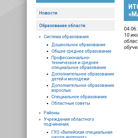
ИТ
«М
Новости
Образование области
04.06
10 ию
Система образования
облас
Дошкольное образование
обуче
Общее среднее образование
Профессионально-
техническое и среднее
специальное образование
Дополнительное образование
детей и молодежи
Дополнительное образование
взрослых
Специальное образование
Областные советы
Районы
Учреждения областного
подчинения
ГУО «Вилейская специальная
школа-интернат»