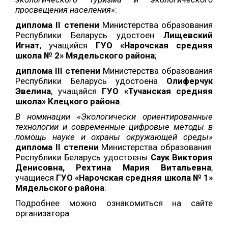
просвещения населения»
:
диплома II степени
Министерства образования
Республики Беларусь удостоен
Лищевский
Игнат
, учащийся
ГУО «Нарочская средняя
школа № 2» Мядельского района
;
диплома
III
степени
Министерства образования
Республики Беларусь удостоена
Олиферчук
Эвелина
, учащайся
ГУО «Тучанская средняя
школа» Клецкого района
.
В номинации «Экологически ориентированные
технологии и современные цифровые методы в
помощь науке и охраны окружающей среды»
диплома
II
степени
Министерства образования
Республики Беларусь удостоены
Саук Виктория
Денисовна, Рехтина Мария Витальевна
,
учащиеся
ГУО «Нарочская средняя школа № 1»
Мядельского района
.
Подробнее можно ознакомиться на сайте
организатора