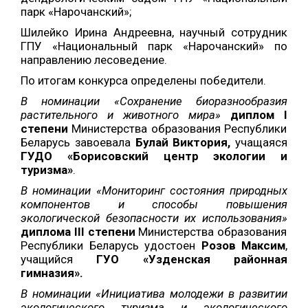
парк «Нарочанский»;
Шилейко Ирина Андреевна, научный сотрудник
ГПУ «Национальный парк «Нарочанский» по
направлению лесоведение.
По итогам конкурса определены победители.
В номинации «Сохранение биоразнообразия
растительного и животного мира»
диплом
I
степени
Министерства образования Республики
Беларусь завоевала
Булай Виктория,
учащаяся
ГУДО «Борисовский центр экологии и
туризма»
.
В номинации «Мониторинг состояния природных
компонентов и способы повышения
экологической безопасности их использования»
диплома III степени
Министерства образования
Республики Беларусь удостоен
Розов Максим
,
учащийся
ГУО «Узденская районная
гимназия».
В номинации «Инициатива молодежи в развитии
экологического туризма и экологического