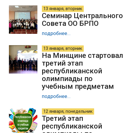
13 января, вторник
Семинар Центрального
Совета ОО БРПО
подробнее...
13 января, вторник
На Минщине стартовал
третий этап
республиканской
олимпиады по
учебным предметам
подробнее...
12 января, понедельник
Третий этап
республиканской