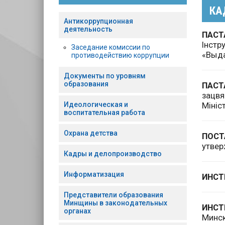
КА
Антикоррупционная
деятельность
ПАСТ
Iнстр
Заседание комиссии по
«Выда
противодействию коррупции
Документы по уровням
образования
ПАСТ
зацвя
Идеологическая и
Мiнiс
воспитательная работа
Охрана детства
ПОСТ
утвер
Кадры и делопроизводство
Информатизация
ИНСТ
Представители образования
Минщины в законодательных
ИНС
органах
Минс