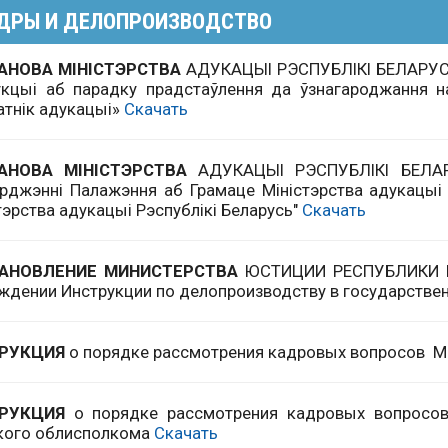
ДРЫ И ДЕЛОПРОИЗВОДСТВО
АНОВА МIНIСТЭРСТВА
АДУКАЦЫI РЭСПУБЛIКI БЕЛАРУСЬ 
укцыi аб парадку прадстаўлення да ўзнагароджання н
тнiк адукацыi»
Скачать
АНОВА МIНIСТЭРСТВА
АДУКАЦЫI РЭСПУБЛIКI БЕЛАР
рджэннi Палажэння аб Грамаце Мiнiстэрства адукацыi 
тэрства адукацыi Рэспублiкi Беларусь"
Скачать
АНОВЛЕНИЕ МИНИСТЕРСТВА
ЮСТИЦИИ РЕСПУБЛИКИ БЕ
ждении Инструкции по делопроизводству в государствен
РУКЦИЯ
о порядке рассмотрения кадровых вопросов 
ТРУКЦИЯ
о порядке рассмотрения кадровых вопросов
кого облисполкома
Скачать