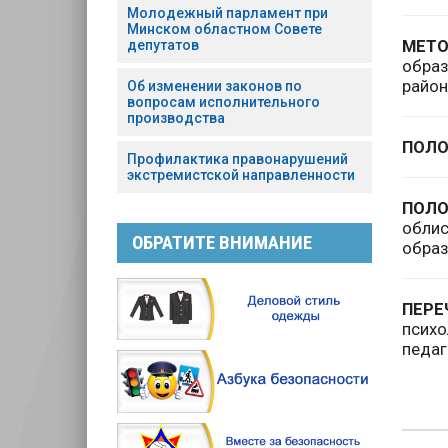
Молодежный парламент при
Минском областном Совете
МЕТО
депутатов
обра
район
Об изменении законов по
вопросам исполнительного
производства
ПОЛ
Профилактика правонарушений
экстремистской направленности
ПОЛ
обли
ОБРАТИТЕ ВНИМАНИЕ
обра
ПЕРЕ
псих
педаг