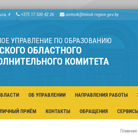
ьса, 4
+375 17 500 42 26
uomoik@minsk-region.gov.by
НОЕ УПРАВЛЕНИЕ ПО ОБРАЗОВАНИЮ
СКОГО ОБЛАСТНОГО
ОЛНИТЕЛЬНОГО КОМИТЕТА
ОБЛАСТИ
ОБ УПРАВЛЕНИИ
НАПРАВЛЕНИЯ РАБОТЫ
ЛИЧНЫЙ ПРИЁМ
КОНТАКТЫ
ОБРАЩЕНИЯ
СЕРВИС
Главная