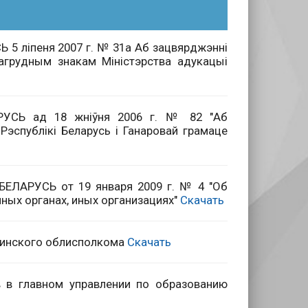
5 лiпеня 2007 г. № 31а Аб зацвярджэннi
агрудным знакам Мiнiстэрства адукацыi
УСЬ ад 18 жнiўня 2006 г. № 82 "Аб
Рэспублiкi Беларусь i Ганаровай грамаце
ЛАРУСЬ от 19 января 2009 г. № 4 "Об
ных органах, иных организациях"
Скачать
Минского облисполкома
Скачать
 в главном управлении по образованию